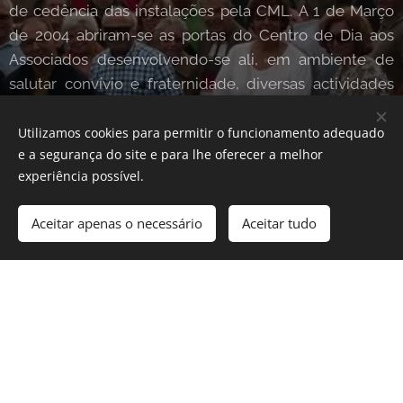
de cedência das instalações pela CML. A 1 de Março
de 2004 abriram-se as portas do Centro de Dia aos
Associados desenvolvendo-se ali, em ambiente de
salutar convívio e fraternidade, diversas actividades
lúdicas e culturais. A 5 de Setembro de 2005 foi
assinado o Protocolo de Cooperação com a Segurança
Utilizamos cookies para permitir o funcionamento adequado
e a segurança do site e para lhe oferecer a melhor
Social para o fornecimento de refeições e a 2 de
experiência possível.
Novembro inaugurou-se o refeitório. A 5 de Novembro
de 2012 foi inaugurada a Academia Sénior ADAS-BR,
Aceitar apenas o necessário
Aceitar tudo
funcionando nas instalações da associação e na
piscina municipal do Rego. A 30 de Novembro de 2013
foi assinado o Protocolo de Cooperação com a
Segurança Social para o Serviço de Apoio Domiciliário.