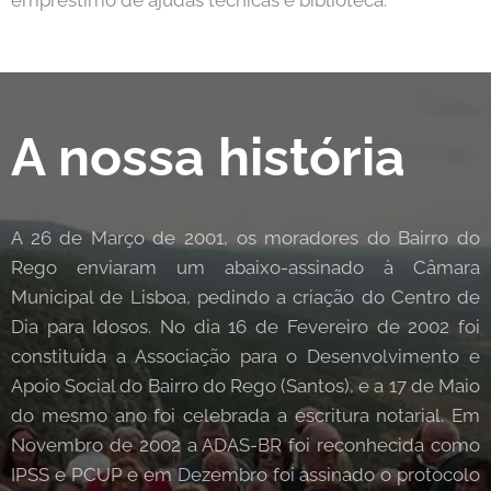
A nossa história
A 26 de Março de 2001, os moradores do Bairro do
Rego enviaram um abaixo-assinado à Câmara
Municipal de Lisboa, pedindo a criação do Centro de
Dia para Idosos. No dia 16 de Fevereiro de 2002 foi
constituída a Associação para o Desenvolvimento e
Apoio Social do Bairro do Rego (Santos), e a 17 de Maio
do mesmo ano foi celebrada a escritura notarial. Em
Novembro de 2002 a ADAS-BR foi reconhecida como
IPSS e PCUP e em Dezembro foi assinado o protocolo